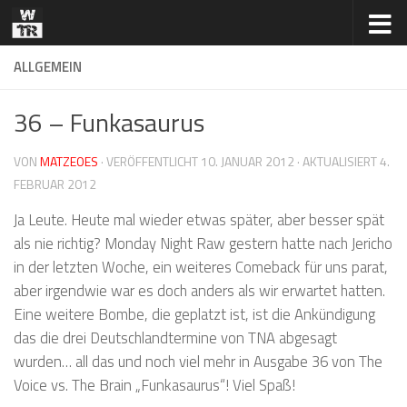
Zum Inhalt springen
ALLGEMEIN
36 – Funkasaurus
VON
MATZEOES
· VERÖFFENTLICHT
10. JANUAR 2012
· AKTUALISIERT
4.
FEBRUAR 2012
Ja Leute. Heute mal wieder etwas später, aber besser spät
als nie richtig? Monday Night Raw gestern hatte nach Jericho
in der letzten Woche, ein weiteres Comeback für uns parat,
aber irgendwie war es doch anders als wir erwartet hatten.
Eine weitere Bombe, die geplatzt ist, ist die Ankündigung
das die drei Deutschlandtermine von TNA abgesagt
wurden… all das und noch viel mehr in Ausgabe 36 von The
Voice vs. The Brain „Funkasaurus“! Viel Spaß!