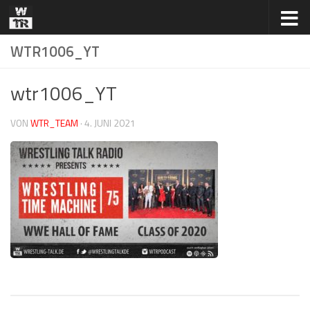
Zum Inhalt springen
WTR1006_YT
wtr1006_YT
VON
WTR_TEAM
·
4. JUNI 2021