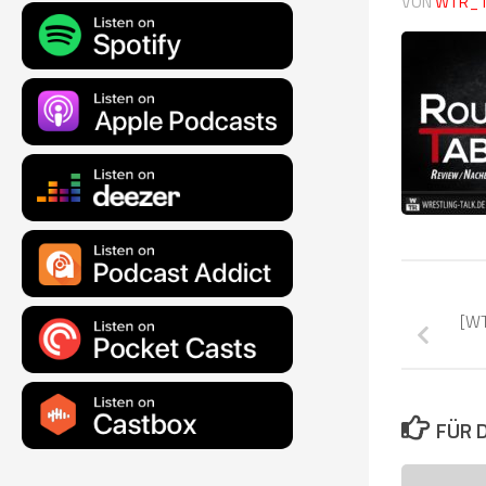
VON
WTR_
[WT
FÜR 