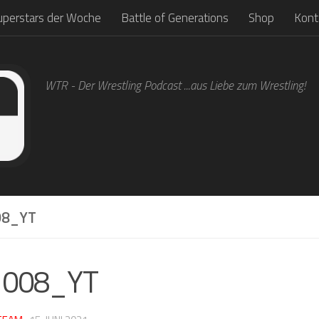
uperstars der Woche
Battle of Generations
Shop
Kont
WTR - Der Wrestling Podcast ...aus Liebe zum Wrestling!
8_YT
1008_YT