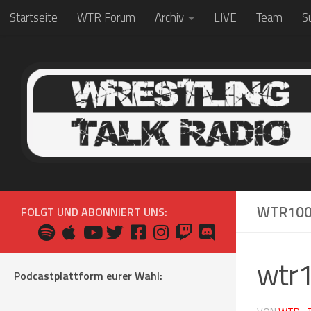
Startseite
WTR Forum
Archiv
LIVE
Team
S
Zum Inhalt springen
WTR100
FOLGT UND ABONNIERT UNS:
wtr
Podcastplattform eurer Wahl: