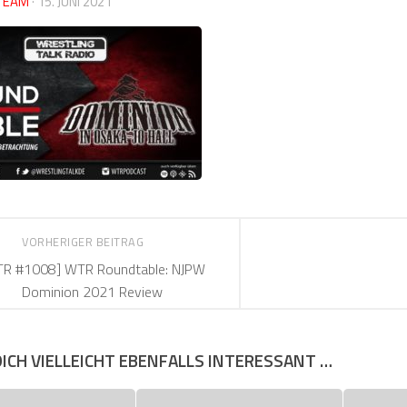
TEAM
·
15. JUNI 2021
VORHERIGER BEITRAG
R #1008] WTR Roundtable: NJPW
Dominion 2021 Review
DICH VIELLEICHT EBENFALLS INTERESSANT …