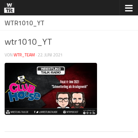
Zum Inhalt springen
WTR1010_YT
wtr1010_YT
VON
WTR_TEAM
·
22. JUNI 2021