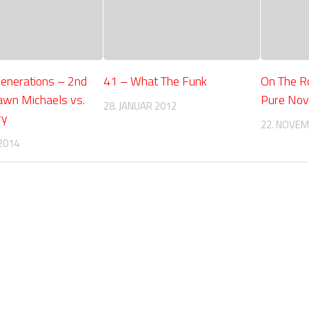
Generations – 2nd
41 – What The Funk
On The R
awn Michaels vs.
Pure No
28. JANUAR 2012
ry
22. NOVEM
2014