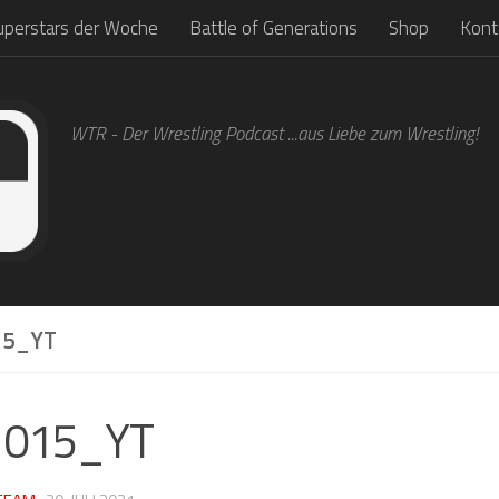
uperstars der Woche
Battle of Generations
Shop
Kont
WTR - Der Wrestling Podcast ...aus Liebe zum Wrestling!
5_YT
1015_YT