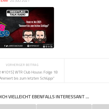
TEAM
·
20. JULI 2021
VORHERIGER BEITRAG
 #1015] WTR Club House: Folge 18
Animiert bis zum letzten Schlüppi“
DICH VIELLEICHT EBENFALLS INTERESSANT …