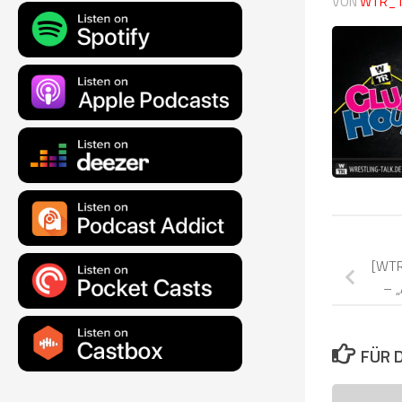
VON
WTR_
[WTR
– „
FÜR 