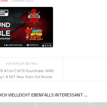
TEAM
·
7. JANUAR 2022
VORHERIGER BEITRAG
TR #1047] WTR Roundtable: WWE
y1 & NXT New Years Evil Review
DICH VIELLEICHT EBENFALLS INTERESSANT …