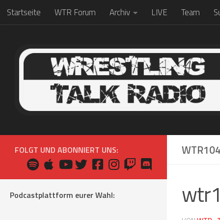
Startseite
WTR Forum
Archiv
LIVE
Team
S
Zum Inhalt springen
WTR104
FOLGT UND ABONNIERT UNS:
wtr
Podcastplattform eurer Wahl: