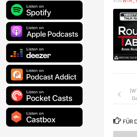
VON
WTR_
[W
Da
FÜR 