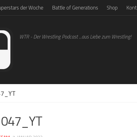
uperstars der Woche
Battle of Generations
Shop
Kont
WTR - Der Wrestling Podcast ...aus Liebe zum Wrestling!
7_YT
1047_YT