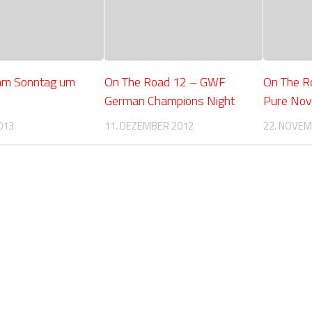
am Sonntag um
On The Road 12 – GWF
On The R
German Champions Night
Pure No
013
11. DEZEMBER 2012
22. NOVEM