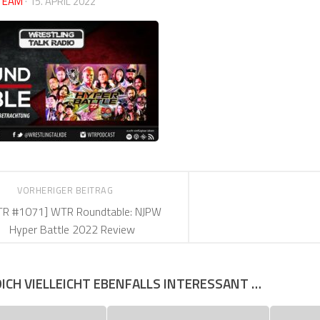
TEAM
·
15. APRIL 2022
VORHERIGER BEITRAG
R #1071] WTR Roundtable: NJPW
Hyper Battle 2022 Review
DICH VIELLEICHT EBENFALLS INTERESSANT …