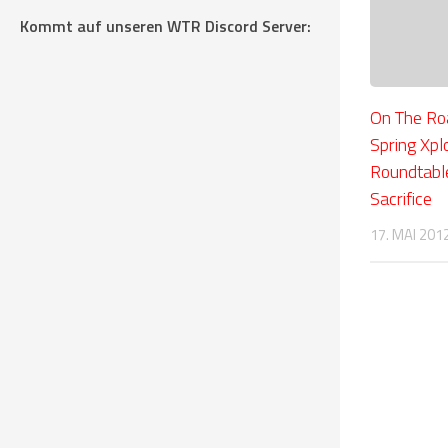
Kommt auf unseren WTR Discord Server:
On The R
Spring Xpl
Roundtabl
Sacrifice
17. MAI 201