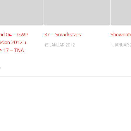
oad 04 – GWP
37 – Smackstars
Shownot
osion 2012 +
15. JANUAR 2012
1. JANUAR 
e 17 – TNA
2