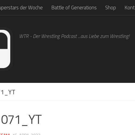
uperstars der Woche
Battle of Generations
Shop
Kont
WTR - Der Wrestling Podcast ...aus Liebe zum Wrestling!
1_YT
1071_YT