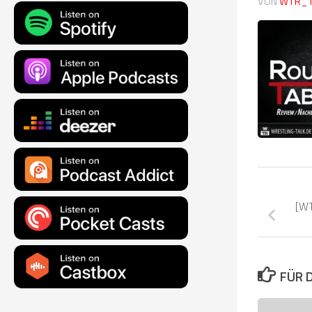
VON
WTR_
[WT
FÜR 