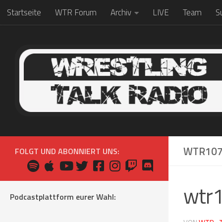
Startseite
WTR Forum
Archiv
LIVE
Team
S
Zum Inhalt springen
WTR107
FOLGT UND ABONNIERT UNS:
wtr
Podcastplattform eurer Wahl: