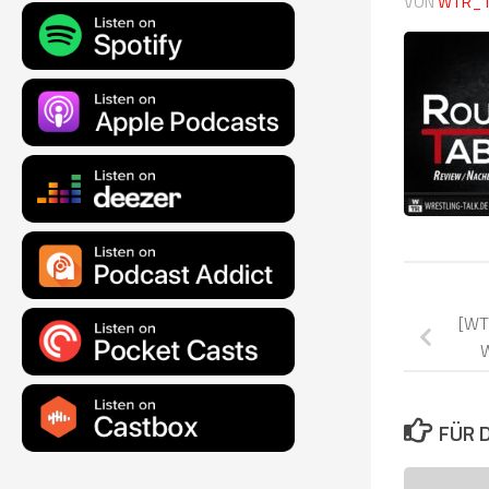
VON
WTR_
[WT
W
FÜR 