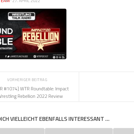
TEAM
·
27. APRIL 2022
VORHERIGER BEITRAG
R #1074] WTR Roundtable: Impact
restling Rebellion 2022 Review
DICH VIELLEICHT EBENFALLS INTERESSANT …