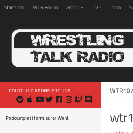
Startseite
WTR Forum
Archiv
LIVE
Team
S
Zum Inhalt springen
WTR107
FOLGT UND ABONNIERT UNS:
wtr
Podcastplattform eurer Wahl: