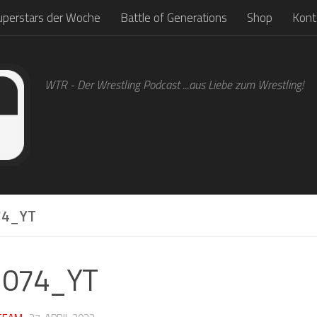
uperstars der Woche
Battle of Generations
Shop
Kont
WTR - Der Wrestling Podcast ...aus Liebe zum Wrestling!
4_YT
1074_YT