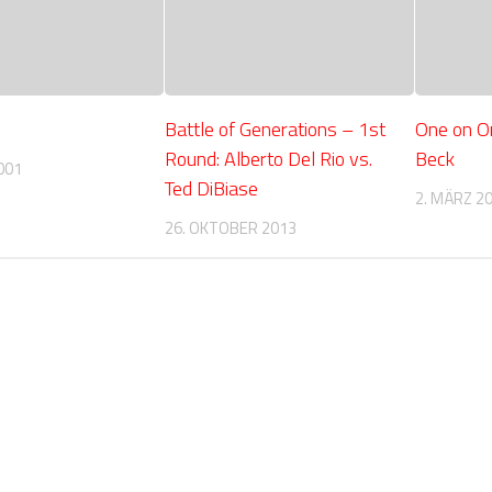
Battle of Generations – 1st
One on O
Round: Alberto Del Rio vs.
Beck
001
Ted DiBiase
2. MÄRZ 2
26. OKTOBER 2013