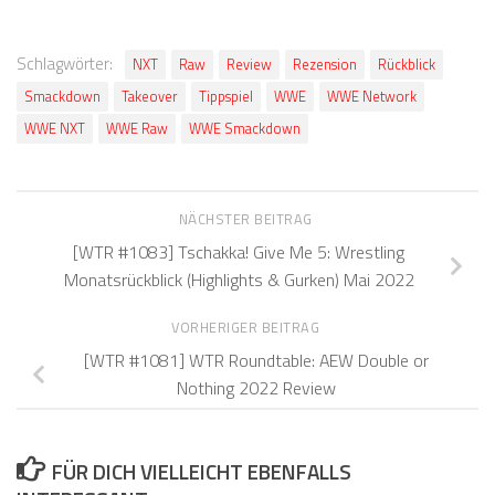
Schlagwörter:
NXT
Raw
Review
Rezension
Rückblick
Smackdown
Takeover
Tippspiel
WWE
WWE Network
WWE NXT
WWE Raw
WWE Smackdown
NÄCHSTER BEITRAG
[WTR #1083] Tschakka! Give Me 5: Wrestling
Monatsrückblick (Highlights & Gurken) Mai 2022
VORHERIGER BEITRAG
[WTR #1081] WTR Roundtable: AEW Double or
Nothing 2022 Review
FÜR DICH VIELLEICHT EBENFALLS