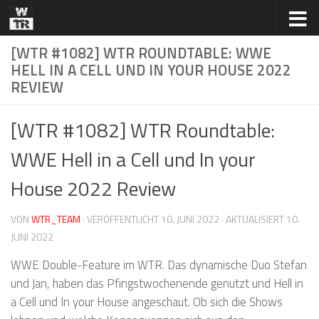
Zum Inhalt springen
[WTR #1082] WTR ROUNDTABLE: WWE
HELL IN A CELL UND IN YOUR HOUSE 2022
REVIEW
[WTR #1082] WTR Roundtable:
WWE Hell in a Cell und In your
House 2022 Review
VON
WTR_TEAM
· VERÖFFENTLICHT
10. JUNI 2022
· AKTUALISIERT
10.
JUNI 2022
WWE Double-Feature im WTR. Das dynamische Duo Stefan
und Jan, haben das Pfingstwochenende genutzt und Hell in
a Cell und In your House angeschaut. Ob sich die Shows