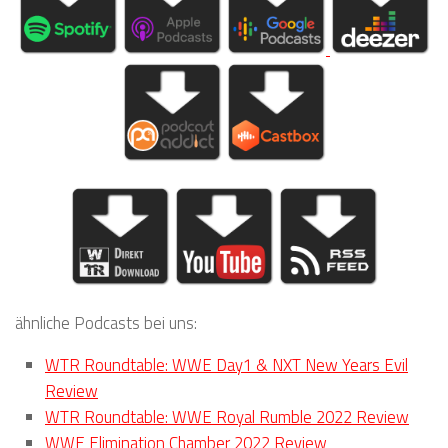
ähnliche Podcasts bei uns:
WTR Roundtable: WWE Day1 & NXT New Years Evil
Review
WTR Roundtable: WWE Royal Rumble 2022 Review
WWE Elimination Chamber 2022 Review