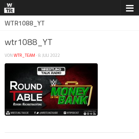
Zum Inhalt springen
WTR1088_YT
wtr1088_YT
VON
WTR_TEAM
·
8. JULI 2022