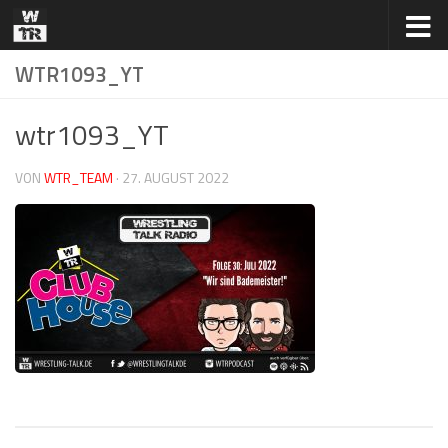
Zum Inhalt springen
WTR1093_YT
wtr1093_YT
VON
WTR_TEAM
·
27. AUGUST 2022