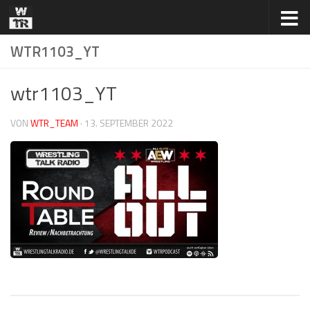
Zum Inhalt springen
WTR1103_YT
wtr1103_YT
VON
WTR_TEAM
·
13. SEPTEMBER 2022