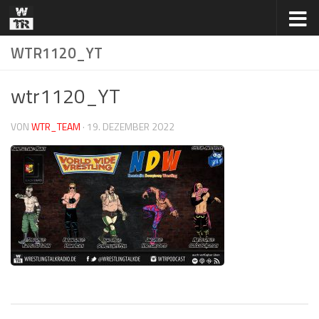
Zum Inhalt springen
WTR1120_YT
wtr1120_YT
VON
WTR_TEAM
·
19. DEZEMBER 2022