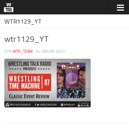
Zum Inhalt springen
WTR1129_YT
wtr1129_YT
VON
WTR_TEAM
·
24. JANUAR 2023