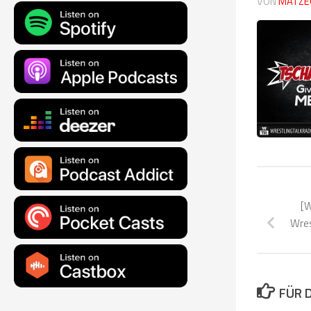
VON
MATZE
[W
Wres
FÜR 