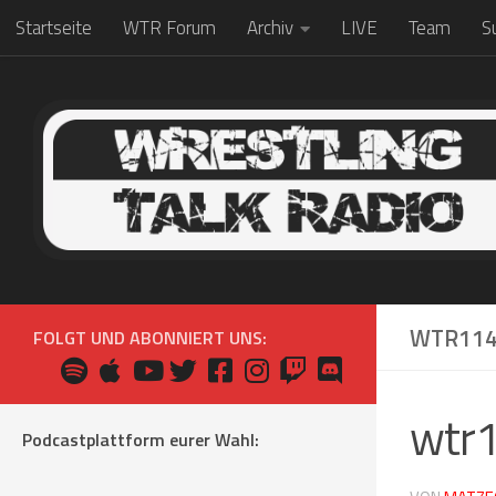
Startseite
WTR Forum
Archiv
LIVE
Team
S
Zum Inhalt springen
WTR114
FOLGT UND ABONNIERT UNS:
wtr
Podcastplattform eurer Wahl: