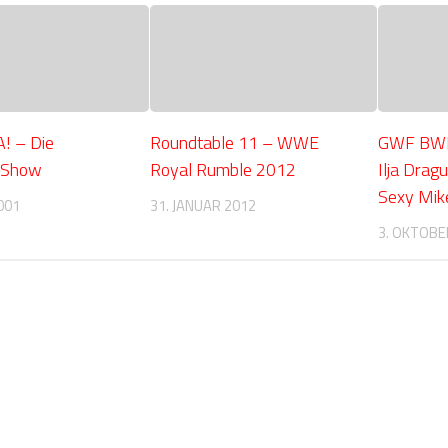
! – Die
Roundtable 11 – WWE
GWF BWN 
-Show
Royal Rumble 2012
Ilja Drag
Sexy Mik
001
31. JANUAR 2012
3. OKTOBE