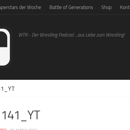
uperstars der Woche
Battle of Generations
Shop
Kont
WTR - Der Wrestling Podcast ...aus Liebe zum Wrestling!
1_YT
1141_YT