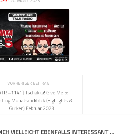
OES
·
20. MÄRZ 2023
VORHERIGER BEITRAG
TR #1141] Tschakka! Give Me 5:
tling Monatsrückblick (Highlights &
Gurken) Februar 2023
DICH VIELLEICHT EBENFALLS INTERESSANT …