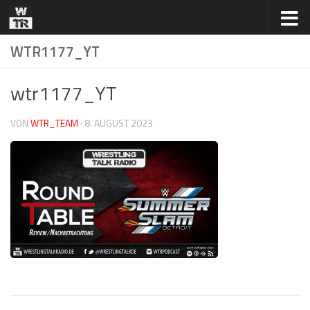
Zum Inhalt springen
WTR1177_YT
wtr1177_YT
VON
WTR_TEAM
·
8. AUGUST 2023