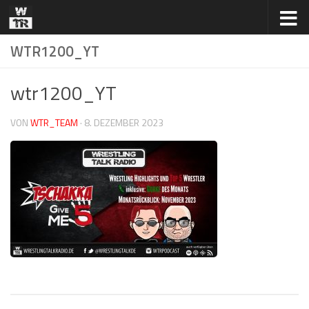
Zum Inhalt springen
WTR1200_YT
wtr1200_YT
VON
WTR_TEAM
·
8. DEZEMBER 2023