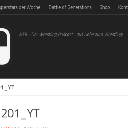
uperstars der Woche
Battle of Generations
Shop
Kont
WTR - Der Wrestling Podcast ...aus Liebe zum Wrestling!
1_YT
1201_YT