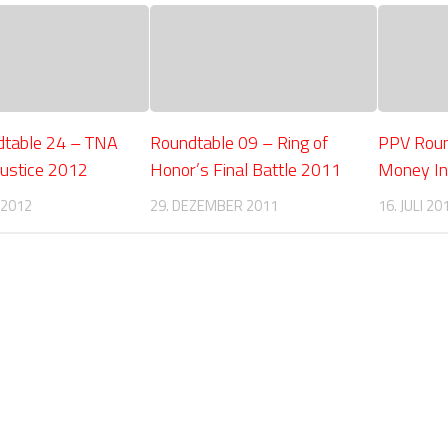
table 24 – TNA
Roundtable 09 – Ring of
PPV Rou
Justice 2012
Honor’s Final Battle 2011
Money In
 2012
29. DEZEMBER 2011
16. JULI 20