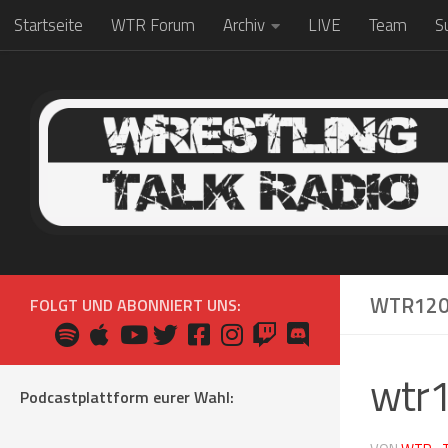
Startseite
WTR Forum
Archiv
LIVE
Team
S
Zum Inhalt springen
WTR120
FOLGT UND ABONNIERT UNS:
wtr
Podcastplattform eurer Wahl: