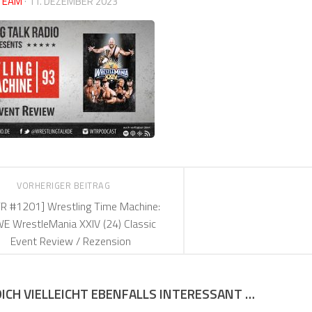
TEAM
·
11. DEZEMBER 2023
VORHERIGER BEITRAG
R #1201] Wrestling Time Machine:
 WrestleMania XXIV (24) Classic
Event Review / Rezension
DICH VIELLEICHT EBENFALLS INTERESSANT …