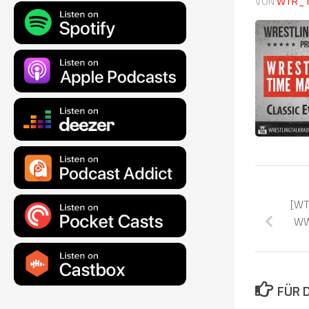
VON
WTR_
[WT
WWE
FÜR 