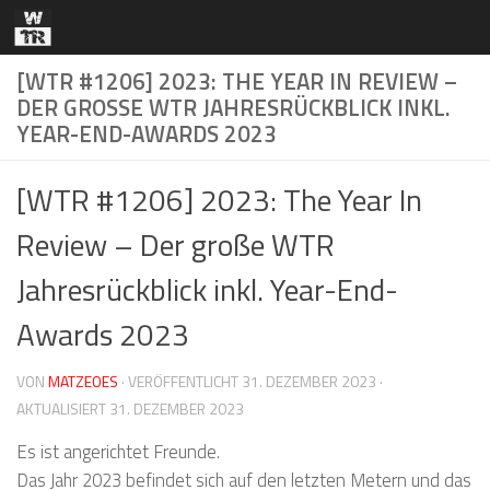
Zum Inhalt springen
[WTR #1206] 2023: THE YEAR IN REVIEW –
DER GROSSE WTR JAHRESRÜCKBLICK INKL. Y
EAR-END-AWARDS 2023
[WTR #1206] 2023: The Year In
Review – Der große WTR
Jahresrückblick inkl. Year-End-
Awards 2023
VON
MATZEOES
· VERÖFFENTLICHT
31. DEZEMBER 2023
·
AKTUALISIERT
31. DEZEMBER 2023
Es ist angerichtet Freunde.
Das Jahr 2023 befindet sich auf den letzten Metern und das