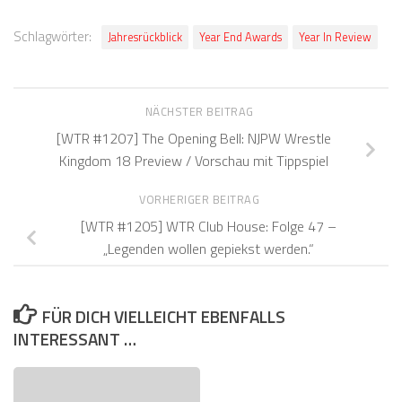
Schlagwörter:
Jahresrückblick
Year End Awards
Year In Review
NÄCHSTER BEITRAG
[WTR #1207] The Opening Bell: NJPW Wrestle
Kingdom 18 Preview / Vorschau mit Tippspiel
VORHERIGER BEITRAG
[WTR #1205] WTR Club House: Folge 47 –
„Legenden wollen gepiekst werden.“
FÜR DICH VIELLEICHT EBENFALLS
INTERESSANT …