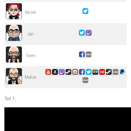
Nicole
Jan
Sven
Matze
Teil 1: