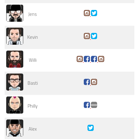
Jens
Kevin
Willi
Basti
Philly
Alex