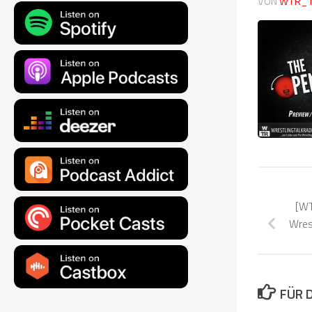
VON
WTR_
[WT
Wres
FÜR 