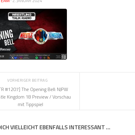
TEAM
·
2. JANUAR 2024
VORHERIGER BEITRAG
R #1207] The Opening Bell: NJPW
tle Kingdom 18 Preview / Vorschau
mit Tippspiel
DICH VIELLEICHT EBENFALLS INTERESSANT …