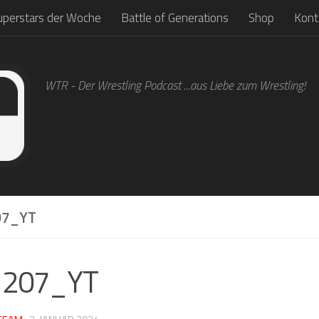
uperstars der Woche
Battle of Generations
Shop
Kont
WTR - Der Wrestling Podcast ...aus Liebe zum Wrestling!
7_YT
1207_YT