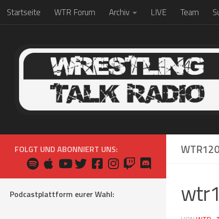
Startseite
WTR Forum
Archiv
LIVE
Team
S
Zum Inhalt springen
WTR120
FOLGT UND ABONNIERT UNS:
wtr
Podcastplattform eurer Wahl: