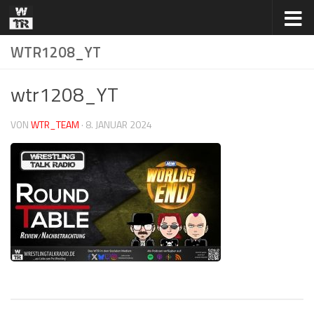
Zum Inhalt springen
WTR1208_YT
wtr1208_YT
VON
WTR_TEAM
·
8. JANUAR 2024