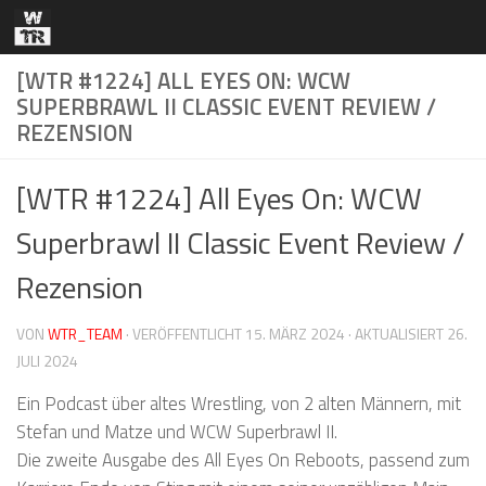
Zum Inhalt springen
[WTR #1224] ALL EYES ON: WCW
SUPERBRAWL II CLASSIC EVENT REVIEW /
REZENSION
[WTR #1224] All Eyes On: WCW
Superbrawl II Classic Event Review /
Rezension
VON
WTR_TEAM
· VERÖFFENTLICHT
15. MÄRZ 2024
· AKTUALISIERT
26.
JULI 2024
Ein Podcast über altes Wrestling, von 2 alten Männern, mit
Stefan und Matze und WCW Superbrawl II.
Die zweite Ausgabe des All Eyes On Reboots, passend zum