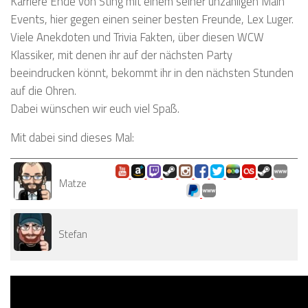
Karriere Ende von Sting mit einem seiner unzähligen Main
Events, hier gegen einen seiner besten Freunde, Lex Luger.
Viele Anekdoten und Trivia Fakten, über diesen WCW
Klassiker, mit denen ihr auf der nächsten Party
beeindrucken könnt, bekommt ihr in den nächsten Stunden
auf die Ohren.
Dabei wünschen wir euch viel Spaß.
Mit dabei sind dieses Mal:
Matze
Stefan