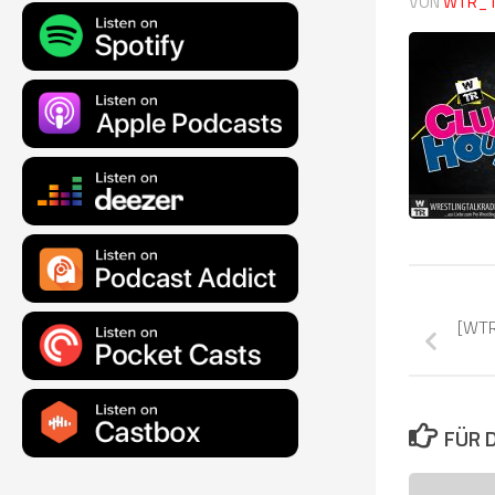
VON
WTR_
[WTR
FÜR 