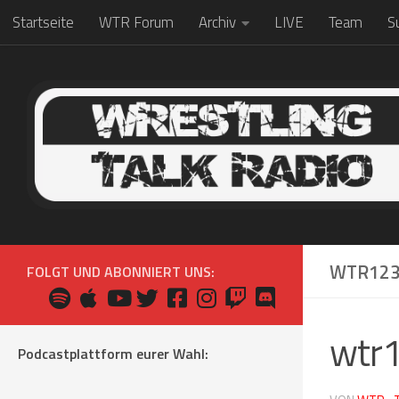
Startseite
WTR Forum
Archiv
LIVE
Team
S
Zum Inhalt springen
WTR123
FOLGT UND ABONNIERT UNS:
wtr
Podcastplattform eurer Wahl: