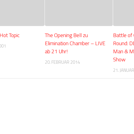
Hot Topic
The Opening Bell zu
Battle of
Elimination Chamber – LIVE
Round: D
001
ab 21 Uhr!
Man & Mr.
Show
20. FEBRUAR 2014
21. JANUA