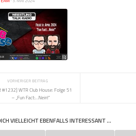
TEAM
·
3. MAI 2024
VORHERIGER BEITRAG
 #1232] WTR Club House: Folge 51
– „Fun Fact:…Nein!“
DICH VIELLEICHT EBENFALLS INTERESSANT …