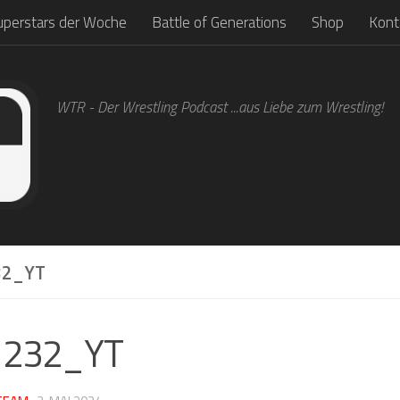
uperstars der Woche
Battle of Generations
Shop
Kont
WTR - Der Wrestling Podcast ...aus Liebe zum Wrestling!
2_YT
1232_YT