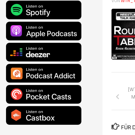
VON
WTR_
[W
M
FÜR 