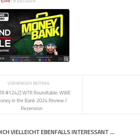
TEAM
·
9. JULI 2024
VORHERIGER BEITRAG
TR #1242] WTR Roundtable: WWE
oney in the Bank 2024 Review /
Rezension
DICH VIELLEICHT EBENFALLS INTERESSANT …