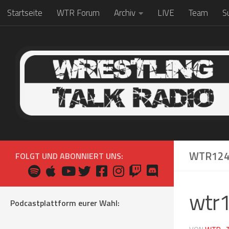
Startseite
WTR Forum
Archiv
LIVE
Team
S
Zum Inhalt springen
WTR124
FOLGT UND ABONNIERT UNS:
wtr
Podcastplattform eurer Wahl: