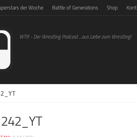
uperstars der Woche
Battle of Generations
Shop
Kont
WTR - Der Wrestling Podcast ...aus Liebe zum Wrestling!
2_YT
1242_YT