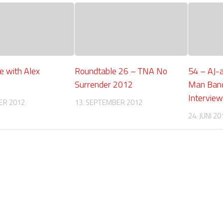
e with Alex
Roundtable 26 – TNA No
54 – AJ-
Surrender 2012
Man Band
Interview
ER 2012
13. SEPTEMBER 2012
24. JUNI 20