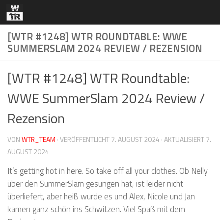
Zum Inhalt springen
[WTR #1248] WTR ROUNDTABLE: WWE
SUMMERSLAM 2024 REVIEW / REZENSION
[WTR #1248] WTR Roundtable:
WWE SummerSlam 2024 Review /
Rezension
VON
WTR_TEAM
· VERÖFFENTLICHT
7. AUGUST 2024
· AKTUALISIERT
7.
AUGUST 2024
It’s getting hot in here. So take off all your clothes. Ob Nelly
über den SummerSlam gesungen hat, ist leider nicht
überliefert, aber heiß wurde es und Alex, Nicole und Jan
kamen ganz schön ins Schwitzen. Viel Spaß mit dem