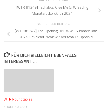
NÄCHSTER BEITRAG
[WTR #1249] Tschakka! Give Me 5: Wrestling
Monatsrückblick Juli 2024
VORHERIGER BEITRAG
[WTR #1247] The Opening Bell: WWE SummerSlam
2024 Clevelend Preview / Vorschau / Tippspiel
FÜR DICH VIELLEICHT EBENFALLS
INTERESSANT …
WTR Roundtables
1. JANUAR 2001