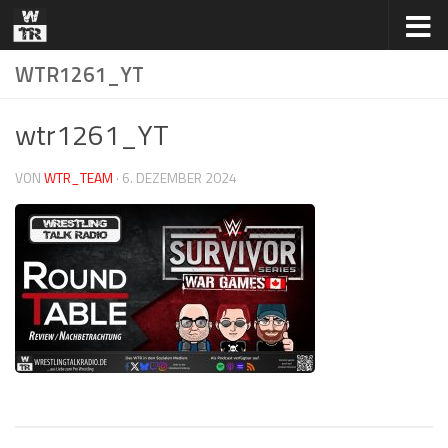
Zum Inhalt springen
WTR1261_YT
wtr1261_YT
VON
WTR_TEAM
·
6. DEZEMBER 2024