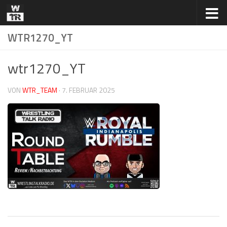
Zum Inhalt springen
WTR1270_YT
wtr1270_YT
VON
WTR_TEAM
·
7. FEBRUAR 2025