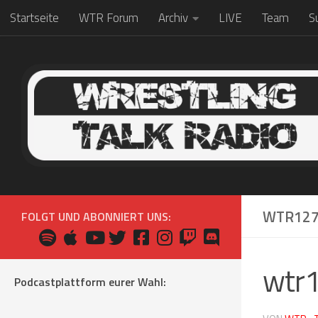
Startseite
WTR Forum
Archiv
LIVE
Team
S
Zum Inhalt springen
WTR127
FOLGT UND ABONNIERT UNS:
wtr
Podcastplattform eurer Wahl: