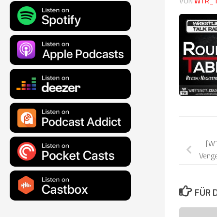
VON
WTR_
[W
Veng
FÜR 