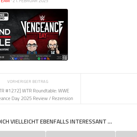
TEAM
·
21. FEBRUAR 2025
VORHERIGER BEITRAG
TR #1272] WTR Roundtable: WWE
eance Day 2025 Review / Rezension
DICH VIELLEICHT EBENFALLS INTERESSANT …