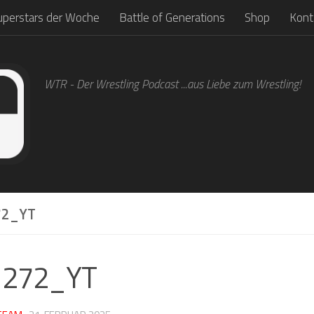
uperstars der Woche
Battle of Generations
Shop
Kont
WTR - Der Wrestling Podcast ...aus Liebe zum Wrestling!
2_YT
1272_YT