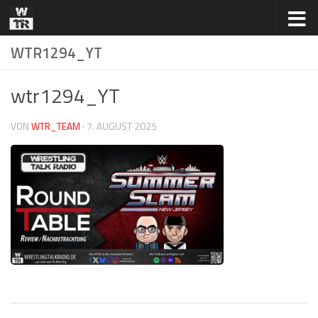
Zum Inhalt springen
WTR1294_YT
wtr1294_YT
VON
WTR_TEAM
·
7. AUGUST 2025