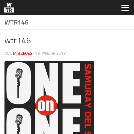
Zum Inhalt springen
WTR146
wtr146
VON
MATZEOES
·
18. JANUAR 2013