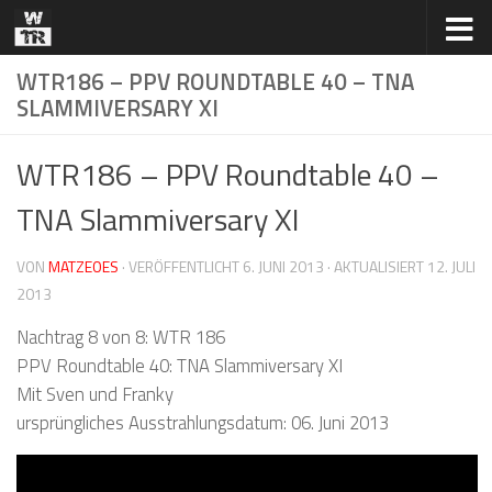
Zum Inhalt springen
WTR186 – PPV ROUNDTABLE 40 – TNA
SLAMMIVERSARY XI
WTR186 – PPV Roundtable 40 –
TNA Slammiversary XI
VON
MATZEOES
· VERÖFFENTLICHT
6. JUNI 2013
· AKTUALISIERT
12. JULI
2013
Nachtrag 8 von 8: WTR 186
PPV Roundtable 40: TNA Slammiversary XI
Mit Sven und Franky
ursprüngliches Ausstrahlungsdatum: 06. Juni 2013