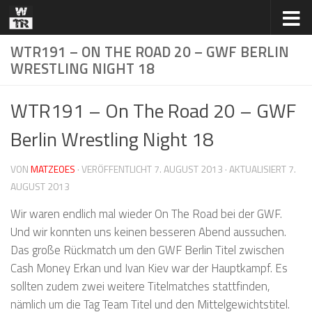
Zum Inhalt springen
WTR191 – ON THE ROAD 20 – GWF BERLIN
WRESTLING NIGHT 18
WTR191 – On The Road 20 – GWF
Berlin Wrestling Night 18
VON
MATZEOES
· VERÖFFENTLICHT
7. AUGUST 2013
· AKTUALISIERT
7.
AUGUST 2013
Wir waren endlich mal wieder On The Road bei der GWF.
Und wir konnten uns keinen besseren Abend aussuchen.
Das große Rückmatch um den GWF Berlin Titel zwischen
Cash Money Erkan und Ivan Kiev war der Hauptkampf. Es
sollten zudem zwei weitere Titelmatches stattfinden,
nämlich um die Tag Team Titel und den Mittelgewichtstitel.