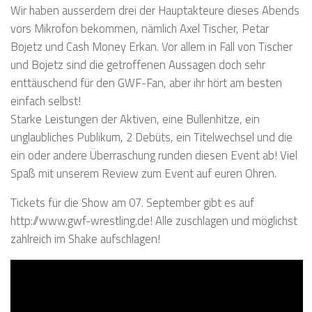
Wir haben ausserdem drei der Hauptakteure dieses Abends
vors Mikrofon bekommen, nämlich Axel Tischer, Petar
Bojetz und Cash Money Erkan. Vor allem in Fall von Tischer
und Bojetz sind die getroffenen Aussagen doch sehr
enttäuschend für den GWF-Fan, aber ihr hört am besten
einfach selbst!
Starke Leistungen der Aktiven, eine Bullenhitze, ein
unglaubliches Publikum, 2 Debüts, ein Titelwechsel und die
ein oder andere Überraschung runden diesen Event ab! Viel
Spaß mit unserem Review zum Event auf euren Ohren.
Tickets für die Show am 07. September gibt es auf
http://www.gwf-wrestling.de! Alle zuschlagen und möglichst
zahlreich im Shake aufschlagen!