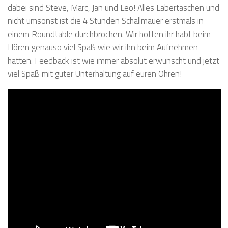
dabei sind Steve, Marc, Jan und Leo! Alles Labertaschen und
nicht umsonst ist die 4 Stunden Schallmauer erstmals in
einem Roundtable durchbrochen. Wir hoffen ihr habt beim
Hören genauso viel Spaß wie wir ihn beim Aufnehmen
hatten. Feedback ist wie immer absolut erwünscht und jetzt
viel Spaß mit guter Unterhaltung auf euren Ohren!