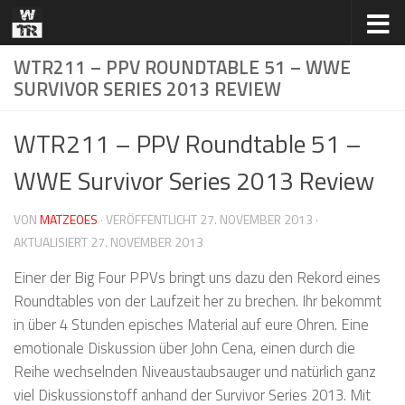
Zum Inhalt springen
WTR211 – PPV ROUNDTABLE 51 – WWE
SURVIVOR SERIES 2013 REVIEW
WTR211 – PPV Roundtable 51 –
WWE Survivor Series 2013 Review
VON
MATZEOES
· VERÖFFENTLICHT
27. NOVEMBER 2013
·
AKTUALISIERT
27. NOVEMBER 2013
Einer der Big Four PPVs bringt uns dazu den Rekord eines
Roundtables von der Laufzeit her zu brechen. Ihr bekommt
in über 4 Stunden episches Material auf eure Ohren. Eine
emotionale Diskussion über John Cena, einen durch die
Reihe wechselnden Niveaustaubsauger und natürlich ganz
viel Diskussionstoff anhand der Survivor Series 2013. Mit