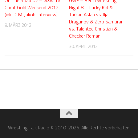
On The Road 02 – wXw 16
GWF – Berlin Wrestling
Carat Gold Weekend 2012
Night 8 – Lucky Kid &
(inkl. C.M. Jakobi Interview)
Tarkan Aslan vs. Ilja
Dragunov & Zero Samurai
9. MÄRZ 2012
vs. Talented Christian &
Checker Reman
30. APRIL 2012
Wrestling Talk Radio © 2010-2026. Alle Rechte vorbehalten.