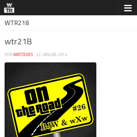
Zum Inhalt springen
WTR218
wtr218
VON
MATZEOES
·
22. JANUAR 2014