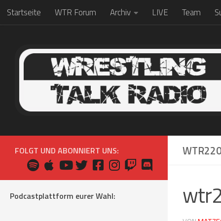
Startseite
WTR Forum
Archiv
LIVE
Team
S
Zum Inhalt springen
WTR22
FOLGT UND ABONNIERT UNS:
wtr
Podcastplattform eurer Wahl: