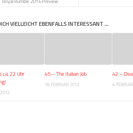
Royal Rumble 2014 Preview
DICH VIELLEICHT EBENFALLS INTERESSANT …
 ca. 22 Uhr
45 – The Italian Job
42 – De
ng!
18. FEBRUAR 2012
4. FEBRUA
 2012