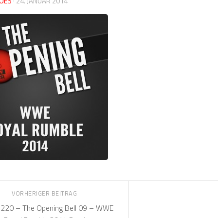
OES
·
24. JANUAR 2014
VORHERIGER BEITRAG
220 – The Opening Bell 09 – WWE