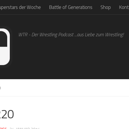
uperstars der Woche
Battle of Generations
Shop
Kont
WTR - Der Wrestling Podcast ...aus Liebe zum Wrestling!
0
220