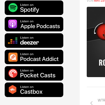
VON
MATZE
WTR