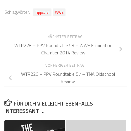
Schlagwörter:
Tippspiel
WWE
NÄCHSTER BEITRAG
WTR228 – PPV Roundtable 58 – WWE Elimination
Chamber 2014 Review
VORHERIGER BEITRAG
WTR226 – PPV Roundtable 57 – TNA Oldschool
Review
FÜR DICH VIELLEICHT EBENFALLS
INTERESSANT …