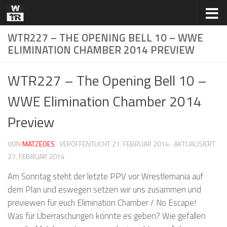
Zum Inhalt springen
WTR227 – THE OPENING BELL 10 – WWE
ELIMINATION CHAMBER 2014 PREVIEW
WTR227 – The Opening Bell 10 –
WWE Elimination Chamber 2014
Preview
VON
MATZEOES
· VERÖFFENTLICHT
21. FEBRUAR 2014
· AKTUALISIERT
27. FEBRUAR 2014
Am Sonntag steht der letzte PPV vor Wrestlemania auf
dem Plan und eswegen setzen wir uns zusammen und
previewen für euch Elimination Chamber / No Escape!
Was für Überraschungen könnte es geben? Wie gefallen