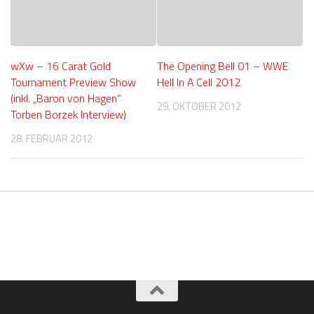
wXw – 16 Carat Gold
The Opening Bell 01 – WWE
Tournament Preview Show
Hell In A Cell 2012
(inkl. „Baron von Hagen“
29. OKTOBER 2012
Torben Borzek Interview)
28. FEBRUAR 2012