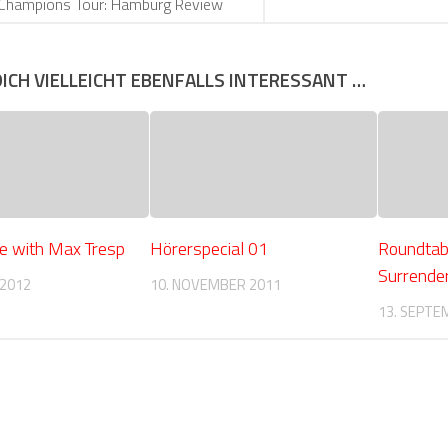
 Champions Tour: Hamburg Review
DICH VIELLEICHT EBENFALLS INTERESSANT …
e with Max Tresp
Hörerspecial 01
Roundtab
Surrende
 2012
10. NOVEMBER 2011
13. SEPTE