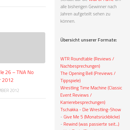
alle bisherigen Gewinner nach
Jahren aufgeteilt sehen zu
können.
Übersicht unserer Formate:
WTR Roundtable (Reviews /
Nachbesprechungen)
le 26 – TNA No
The Opening Bell (Previews /
r 2012
Tippspiele)
Wrestling Time Machine (Classic
MBER 2012
Event Reviews /
Karrierebesprechungen)
Tschakka - Die Wrestling-Show
-
Give Me 5 (Monatsrückblicke)
-
Rewind (was passierte seit...)