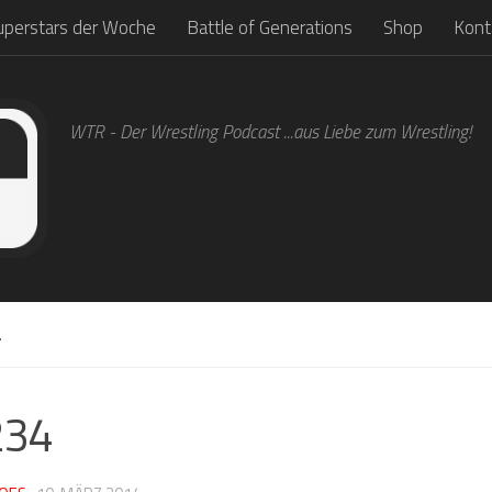
uperstars der Woche
Battle of Generations
Shop
Kont
WTR - Der Wrestling Podcast ...aus Liebe zum Wrestling!
4
234