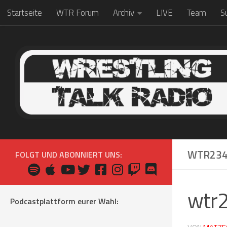
Startseite
WTR Forum
Archiv
LIVE
Team
S
Zum Inhalt springen
WTR23
FOLGT UND ABONNIERT UNS:
wtr
Podcastplattform eurer Wahl: