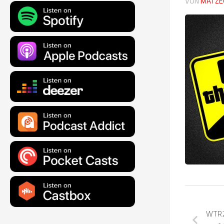
VON
MATZE
WTR2