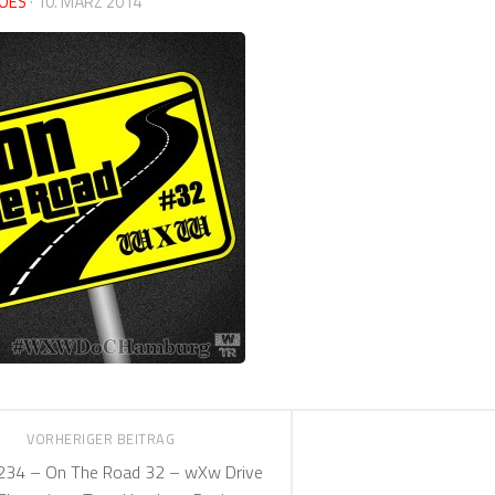
OES
·
10. MÄRZ 2014
VORHERIGER BEITRAG
34 – On The Road 32 – wXw Drive