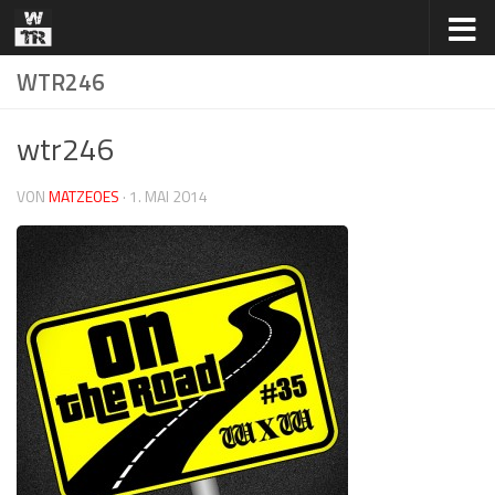
Zum Inhalt springen
WTR246
wtr246
VON
MATZEOES
·
1. MAI 2014