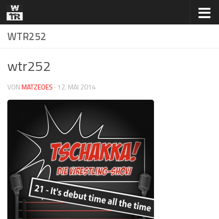
Zum Inhalt springen
WTR252
wtr252
VON
MATZEOES
·
12. MAI 2014