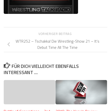
VORHERIGER BEITRAG
WTR252 – Tschakka! Die Wrestling-Show 21 – It’s
Debut Time All The Time
FÜR DICH VIELLEICHT EBENFALLS
INTERESSANT …