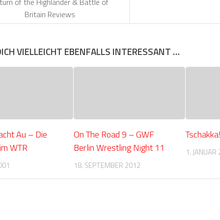
turn of the Highlander & Battle of
Britain Reviews
DICH VIELLEICHT EBENFALLS INTERESSANT …
cht Au – Die
On The Road 9 – GWF
Tschakka
 im WTR
Berlin Wrestling Night 11
1. JANUAR 
001
18. SEPTEMBER 2012