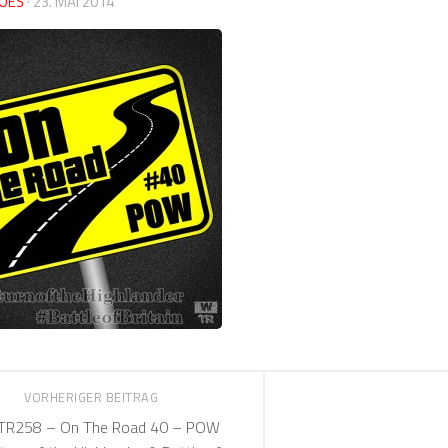
OES
·
23. MAI 2014
VORHERIGER BEITRAG
R258 – On The Road 40 – POW