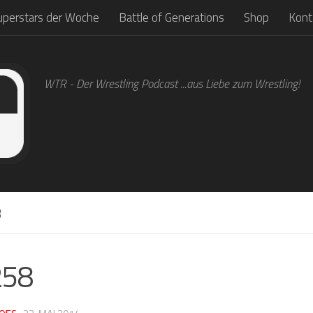
uperstars der Woche
Battle of Generations
Shop
Kont
WTR - Der Wrestling Podcast ...aus Liebe zum Wrestling!
8
258