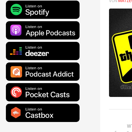
VON
MATZE
WT