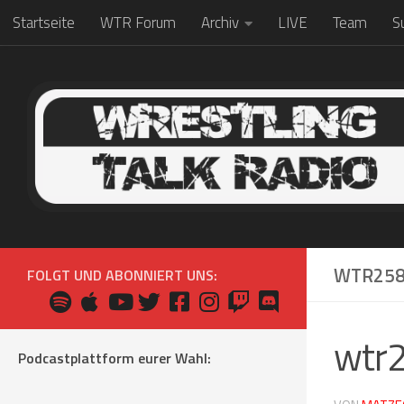
Startseite
WTR Forum
Archiv
LIVE
Team
S
Zum Inhalt springen
WTR25
FOLGT UND ABONNIERT UNS:
wtr
Podcastplattform eurer Wahl: