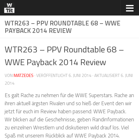
Zum Inhalt springen
WTR263 – PPV ROUNDTABLE 68 – WWE
PAYBACK 2014 REVIEW
WTR263 – PPV Roundtable 68 –
WWE Payback 2014 Review
VON
MATZEOES
· VERÖFFENTLICHT
6. JUNI 2014
· AKTUALISIERT
6. JUNI
2014
Es galt Rache zu nehmen für die WWE Superstars. Rache an
ihren aktuell ärgsten Rivalen und so hieß der Event den wir
jetzt für euch im Review haben passend: WWE Payback.
Wir blicken auf die Geschehnisse, geben Randinformationen
zu einzelnen Wrestlern und diskutieren wild drauf los. Viel
Spaß mit unserem Rückblick auf WWE Payback 2014.