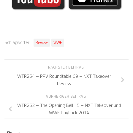
Schlagwörter:
Review
WWE
NÄCHSTER BEITRAG
WTR264 – PPV Roundtable 69 – NXT Takeover
Review
VORHERIGER BEITRAG
WTR262 – The Opening Bell 15 – NXT Takeover und
WWE Payback 2014