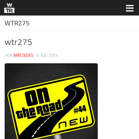
Zum Inhalt springen
WTR275
wtr275
VON
MATZEOES
·
6. JULI 2014