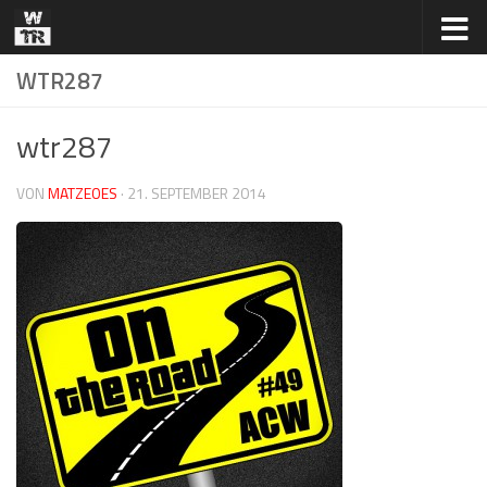
Zum Inhalt springen
WTR287
wtr287
VON
MATZEOES
·
21. SEPTEMBER 2014