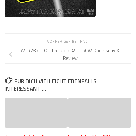
VORHERIGER BEITRAG
WTR287 – On The Road 49 – ACW Doomsday XI
Review
FÜR DICH VIELLEICHT EBENFALLS
INTERESSANT …