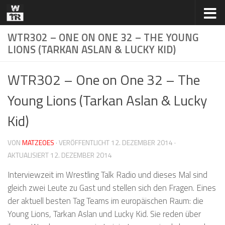
Zum Inhalt springen
WTR302 – ONE ON ONE 32 – THE YOUNG
LIONS (TARKAN ASLAN & LUCKY KID)
WTR302 – One on One 32 – The
Young Lions (Tarkan Aslan & Lucky
Kid)
VON
MATZEOES
· VERÖFFENTLICHT
12. DEZEMBER 2014
·
AKTUALISIERT
12. DEZEMBER 2014
Interviewzeit im Wrestling Talk Radio und dieses Mal sind
gleich zwei Leute zu Gast und stellen sich den Fragen. Eines
der aktuell besten Tag Teams im europäischen Raum: die
Young Lions, Tarkan Aslan und Lucky Kid. Sie reden über