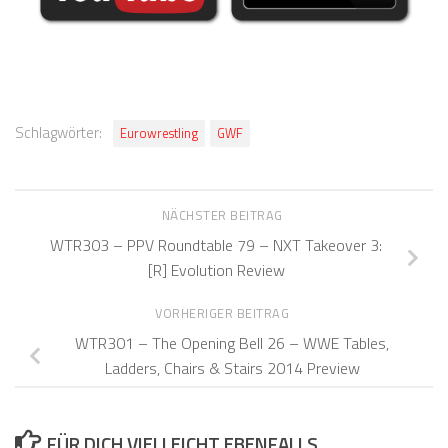
Schlagwörter:
Eurowrestling
GWF
NÄCHSTER BEITRAG
WTR303 – PPV Roundtable 79 – NXT Takeover 3:
[R] Evolution Review
VORHERIGER BEITRAG
WTR301 – The Opening Bell 26 – WWE Tables,
Ladders, Chairs & Stairs 2014 Preview
FÜR DICH VIELLEICHT EBENFALLS