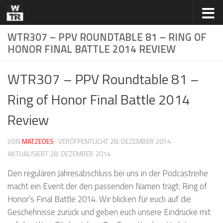
Zum Inhalt springen
WTR307 – PPV ROUNDTABLE 81 – RING OF
HONOR FINAL BATTLE 2014 REVIEW
WTR307 – PPV Roundtable 81 –
Ring of Honor Final Battle 2014
Review
VON
MATZEOES
· VERÖFFENTLICHT
28. DEZEMBER 2014
·
AKTUALISIERT
28. DEZEMBER 2014
Den regulären Jahresabschluss bei uns in der Podcastreihe
macht ein Event der den passenden Namen trägt: Ring of
Honor’s Final Battle 2014. Wir blicken für euch auf die
Geschehnisse zurück und geben euch unsere Eindrücke mit