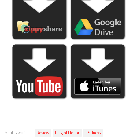
Schlagwörter:
Review
Ring of Honor
US-Indys