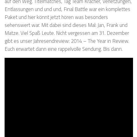
auf den Weg. Titelmatches, Tag Team Kracher, Verletzungen,
Entlassungen und und und, Final Battle war ein komplettes
Paket und hier könnt jetzt hören was besonders
sehenswert war. Mit dabei sind dieses Mal: Jan, Frank und
Matze. Viel Spaß Leute. Nicht vergessen am 31. Dezember
gibt es unser Jahresendreview: 2014 – The Year in Review.
Euch erwartet dann eine rappelvolle Sendung. Bis dann.