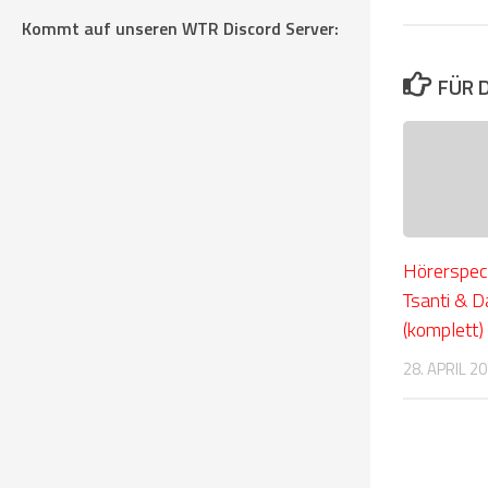
Kommt auf unseren WTR Discord Server:
FÜR 
Hörerspeci
Tsanti & D
(komplett)
28. APRIL 2