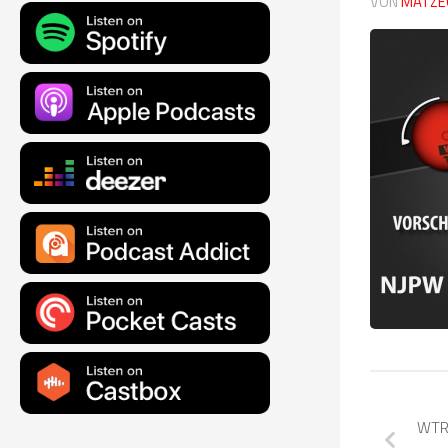
VON
MATZE
WTR3