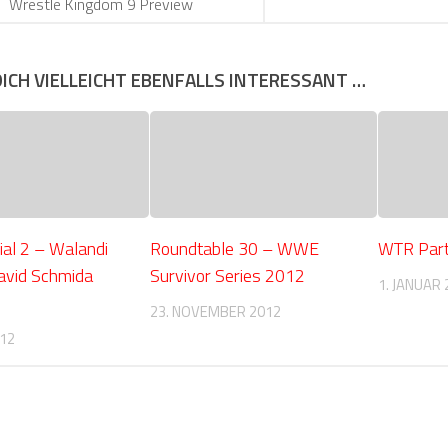
Wrestle Kingdom 9 Preview
DICH VIELLEICHT EBENFALLS INTERESSANT …
al 2 – Walandi
Roundtable 30 – WWE
WTR Part
avid Schmida
Survivor Series 2012
1. JANUAR 
23. NOVEMBER 2012
012