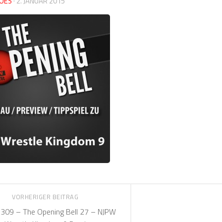
OES
·
2. JANUAR 2015
VORHERIGER BEITRAG
09 – The Opening Bell 27 – NJPW