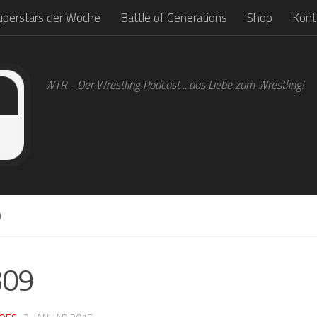
uperstars der Woche
Battle of Generations
Shop
Kont
WTR - Der Wrestling Podcast ...aus Liebe zum Wrestling!
9
309