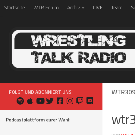
Startseite
WTR Forum
Archiv
LIVE
Team
S
Zum Inhalt springen
WTR30
FOLGT UND ABONNIERT UNS:
wtr
Podcastplattform eurer Wahl: