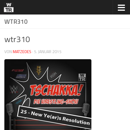
Zum Inhalt springen
WTR310
wtr310
VON
MATZEOES
·
5. JANUAR 2015