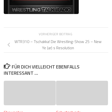
VORHERIGER BEITRAG
WTR310 – Tschakka! Die Wrestling-Show 25 – New
Ye (ar) s Resolution
FÜR DICH VIELLEICHT EBENFALLS
INTERESSANT …