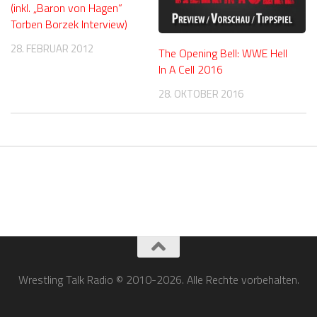
(inkl. „Baron von Hagen“
Torben Borzek Interview)
28. FEBRUAR 2012
The Opening Bell: WWE Hell
In A Cell 2016
28. OKTOBER 2016
Wrestling Talk Radio © 2010-2026. Alle Rechte vorbehalten.