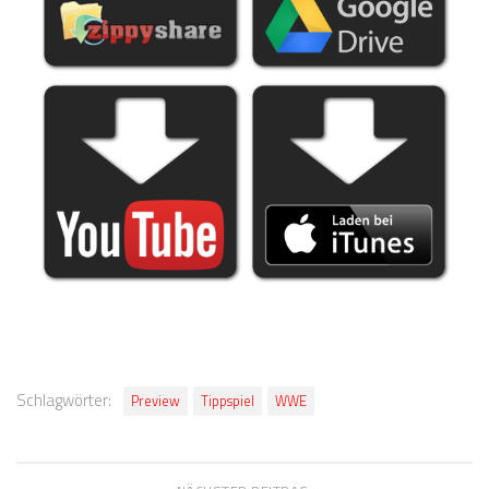
Schlagwörter:
Preview
Tippspiel
WWE