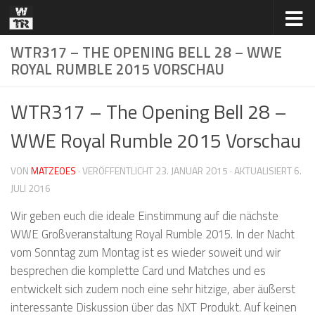
Zum Inhalt springen
WTR317 – THE OPENING BELL 28 – WWE
ROYAL RUMBLE 2015 VORSCHAU
WTR317 – The Opening Bell 28 –
WWE Royal Rumble 2015 Vorschau
VON
MATZEOES
· VERÖFFENTLICHT
23. JANUAR 2015
· AKTUALISIERT
6.
JULI 2016
Wir geben euch die ideale Einstimmung auf die nächste
WWE Großveranstaltung Royal Rumble 2015. In der Nacht
vom Sonntag zum Montag ist es wieder soweit und wir
besprechen die komplette Card und Matches und es
entwickelt sich zudem noch eine sehr hitzige, aber äußerst
interessante Diskussion über das NXT Produkt. Auf keinen