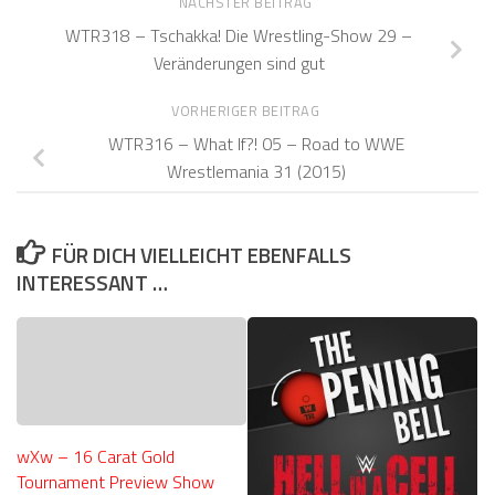
NÄCHSTER BEITRAG
WTR318 – Tschakka! Die Wrestling-Show 29 –
Veränderungen sind gut
VORHERIGER BEITRAG
WTR316 – What If?! 05 – Road to WWE
Wrestlemania 31 (2015)
FÜR DICH VIELLEICHT EBENFALLS
INTERESSANT …
wXw – 16 Carat Gold
Tournament Preview Show