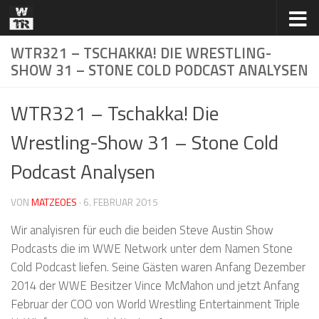
Zum Inhalt springen
WTR321 – TSCHAKKA! DIE WRESTLING-
SHOW 31 – STONE COLD PODCAST ANALYSEN
WTR321 – Tschakka! Die
Wrestling-Show 31 – Stone Cold
Podcast Analysen
VON
MATZEOES
·
6. FEBRUAR 2015
Wir analyisren für euch die beiden Steve Austin Show
Podcasts die im WWE Network unter dem Namen Stone
Cold Podcast liefen. Seine Gästen waren Anfang Dezember
2014 der WWE Besitzer Vince McMahon und jetzt Anfang
Februar der COO von World Wrestling Entertainment Triple